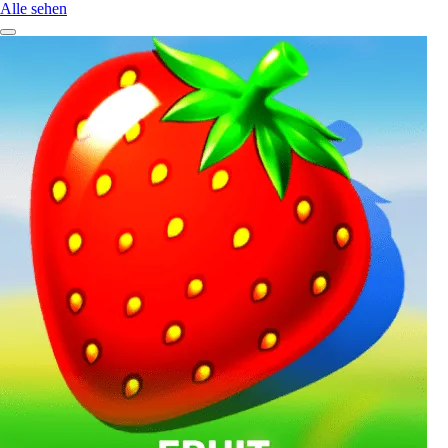
Alle sehen