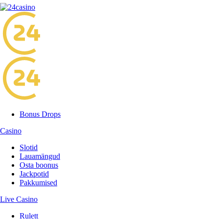
Bonus Drops
Casino
Slotid
Lauamängud
Osta boonus
Jackpotid
Pakkumised
Live Casino
Rulett