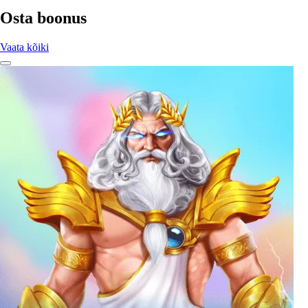
Osta boonus
Vaata kõiki