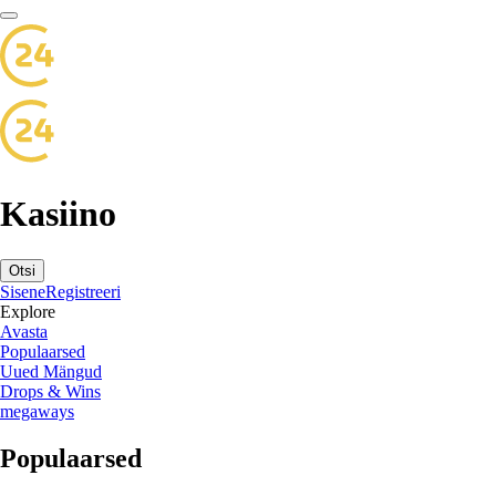
Kasiino
Otsi
Sisene
Registreeri
Explore
Avasta
Populaarsed
Uued Mängud
Drops & Wins
megaways
Populaarsed