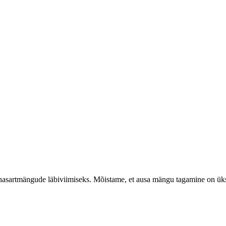
-hasartmängude läbiviimiseks. Mõistame, et ausa mängu tagamine on üks 