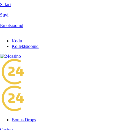
Safari
Suvi
Emotsioonid
Kodu
Kollektsioonid
Bonus Drops
Casino