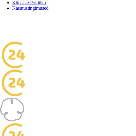
Küpsiste Poliitika
Kasutustingimused