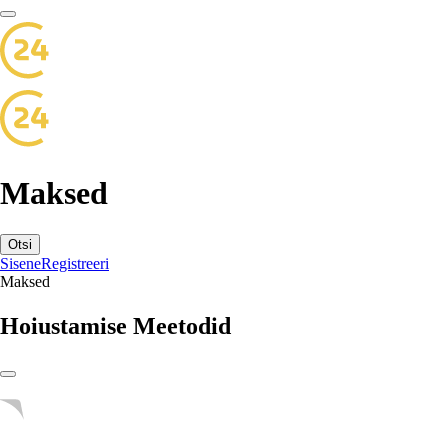
Maksed
Otsi
Sisene
Registreeri
Maksed
Hoiustamise Meetodid