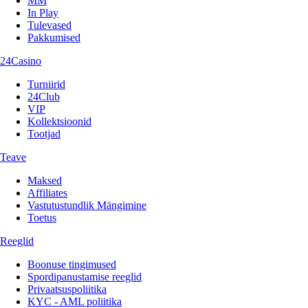
MM
In Play
Tulevased
Pakkumised
24Casino
Turniirid
24Club
VIP
Kollektsioonid
Tootjad
Teave
Maksed
Affiliates
Vastutustundlik Mängimine
Toetus
Reeglid
Boonuse tingimused
Spordipanustamise reeglid
Privaatsuspoliitika
KYC - AML poliitika